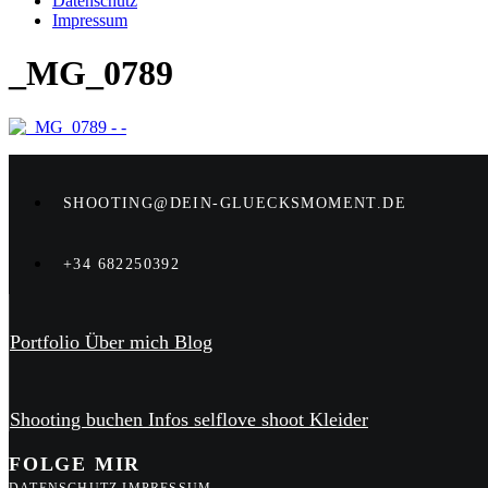
Datenschutz
Impressum
_MG_0789
SHOOTING@DEIN-GLUECKSMOMENT.DE
+34 682250392
Portfolio
Über mich
Blog
Shooting buchen
Infos
selflove shoot
Kleider
FOLGE MIR
DATENSCHUTZ
IMPRESSUM